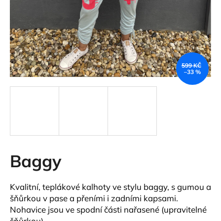
a
j
í
t
?
599 KČ
–33 %
HLEDAT
Baggy
D
o
p
Kvalitní, teplákové kalhoty ve stylu baggy, s gumou a
o
šňůrkou v pase a přeními i zadními kapsami.
r
Nohavice jsou ve spodní části nařasené (upravitelné
u
šňůrkou).