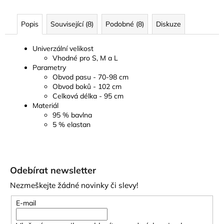
Popis
Související (8)
Podobné (8)
Diskuze
Univerzální velikost
Vhodné pro S, M a L
Parametry
Obvod pasu - 70-98 cm
Obvod boků - 102 cm
Celková délka - 95 cm
Materiál
95 % bavlna
5 % elastan
Z
á
Odebírat newsletter
p
Nezmeškejte žádné novinky či slevy!
a
t
E-mail
í