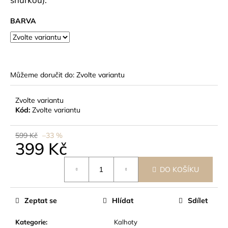
č
u
BARVA
j
e
m
e
Můžeme doručit do:
Zvolte variantu
Zvolte variantu
Kód:
Zvolte variantu
599 Kč
–33 %
399 Kč
Měrná
DO KOŠÍKU
cena:
Zeptat se
Hlídat
Sdílet
Kategorie
:
Kalhoty