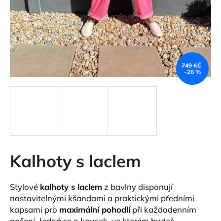
a
j
í
t
?
749 KČ
–26 %
HLEDAT
Kalhoty s laclem
D
o
p
Stylové
kalhoty s laclem
z bavlny disponují
o
nastavitelnými kšandami a praktickými předními
r
kapsami pro
maximální pohodlí
při každodenním
u
nošení. Jedná se o kousek, ve kterém budeš