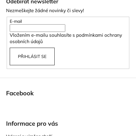
Odebírat newsletter
p
Nezmeškejte žádné novinky či slevy!
a
t
E-mail
í
Vložením e-mailu souhlasíte s
podmínkami ochrany
osobních údajů
PŘIHLÁSIT SE
Facebook
Informace pro vás