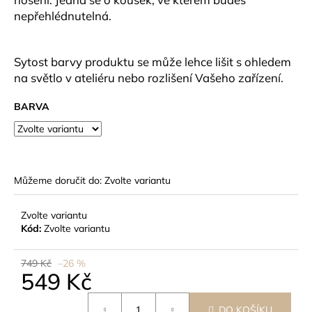
č
nepřehlédnutelná.
u
j
e
Sytost barvy produktu se může lehce lišit s ohledem
m
e
na světlo v ateliéru nebo rozlišení Vašeho zařízení.
BARVA
Můžeme doručit do:
Zvolte variantu
Zvolte variantu
Kód:
Zvolte variantu
749 Kč
–26 %
549 Kč
Měrná
DO KOŠÍKU
cena: