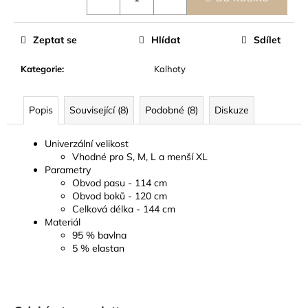
Zeptat se
Hlídat
Sdílet
Kategorie
:
Kalhoty
Popis
Související (8)
Podobné (8)
Diskuze
Univerzální velikost
Vhodné pro S, M, L a menší XL
Parametry
Obvod pasu - 114 cm
Obvod boků - 120 cm
Celková délka - 144 cm
Materiál
95 % bavlna
5 % elastan
Z
á