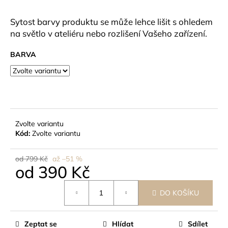
č
u
Sytost barvy produktu se může lehce lišit s ohledem
j
na světlo v ateliéru nebo rozlišení Vašeho zařízení.
e
m
BARVA
e
Zvolte variantu
Kód:
Zvolte variantu
od 799 Kč
až –51 %
od
390 Kč
Měrná
DO KOŠÍKU
cena:
Zeptat se
Hlídat
Sdílet