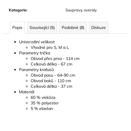
Kategorie
:
Soupravy, overaly
Popis
Související (5)
Podobné (8)
Diskuze
Univerzální velikost
Vhodné pro S, M a L
Parametry trička
Obvod přes prsa - 114 cm
Celková délka - 67 cm
Parametry kraťasů
Obvod pasu - 64-90 cm
Obvod boků - 110 cm
Celková délka - 37 cm
Materiál
60 % viskóza
35 % polyester
5 % elastan
Z