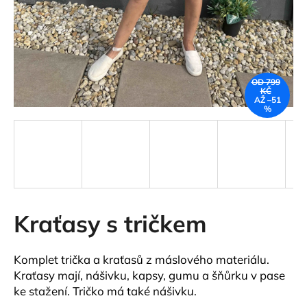
a
j
í
t
OD 799
?
KČ
AŽ –51
%
HLEDAT
Kraťasy s tričkem
D
o
p
Komplet trička a kraťasů z máslového materiálu.
o
Kraťasy mají, nášivku, kapsy, gumu a šňůrku v pase
r
ke stažení. Tričko má také nášivku.
u