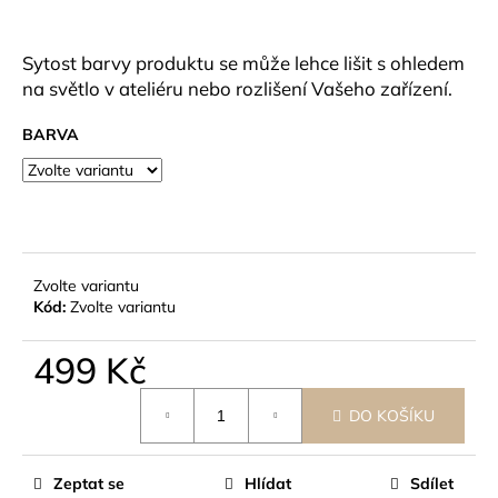
č
u
j
Sytost barvy produktu se může lehce lišit s ohledem
e
na světlo v ateliéru nebo rozlišení Vašeho zařízení.
m
e
BARVA
Zvolte variantu
Kód:
Zvolte variantu
499 Kč
Měrná
DO KOŠÍKU
cena:
Zeptat se
Hlídat
Sdílet