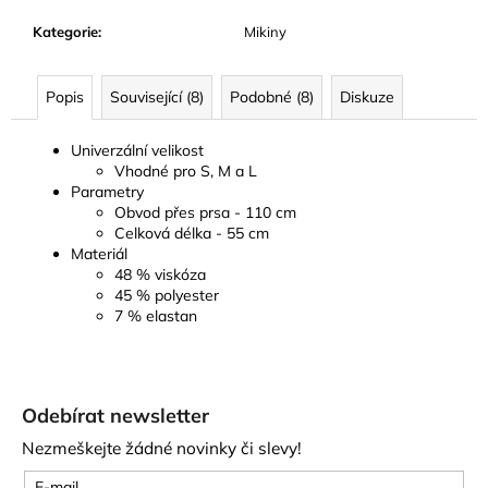
Kategorie
:
Mikiny
Popis
Související (8)
Podobné (8)
Diskuze
Univerzální velikost
Vhodné pro S, M a L
Parametry
Obvod přes prsa - 110 cm
Celková délka - 55 cm
Materiál
48 % viskóza
45 % polyester
7 % elastan
Z
á
Odebírat newsletter
p
Nezmeškejte žádné novinky či slevy!
a
E-mail