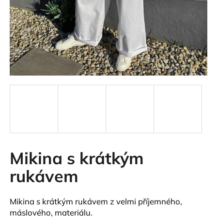
a
j
í
t
?
HLEDAT
Mikina s krátkým
D
o
rukávem
p
o
r
Mikina s krátkým rukávem z velmi příjemného,
u
máslového, materiálu.