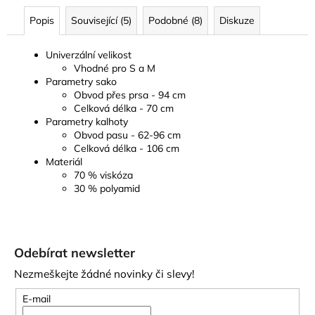
Popis
Související (5)
Podobné (8)
Diskuze
Univerzální velikost
Vhodné pro S a M
Parametry sako
Obvod přes prsa - 94 cm
Celková délka - 70 cm
Parametry kalhoty
Obvod pasu - 62-96 cm
Celková délka - 106 cm
Materiál
70 % viskóza
30 % polyamid
Z
á
Odebírat newsletter
p
Nezmeškejte žádné novinky či slevy!
a
t
E-mail