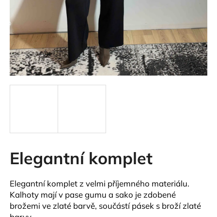
a
j
í
t
?
HLEDAT
Elegantní komplet
D
o
p
Elegantní komplet z velmi příjemného materiálu.
o
Kalhoty mají v pase gumu a sako je zdobené
r
brožemi ve zlaté barvě, součástí pásek s broží zlaté
u
barvy.