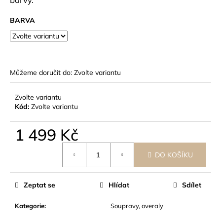
č
u
BARVA
j
e
m
e
Můžeme doručit do:
Zvolte variantu
Zvolte variantu
Kód:
Zvolte variantu
1 499 Kč
Měrná
DO KOŠÍKU
cena:
Zeptat se
Hlídat
Sdílet
Kategorie
:
Soupravy, overaly